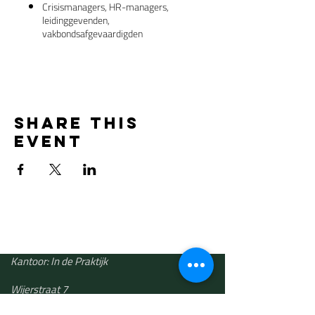
Crisismanagers, HR-managers,
leidinggevenden,
vakbondsafgevaardigden​
Share this
event
Kantoor: In de Praktijk
Wijerstraat 7