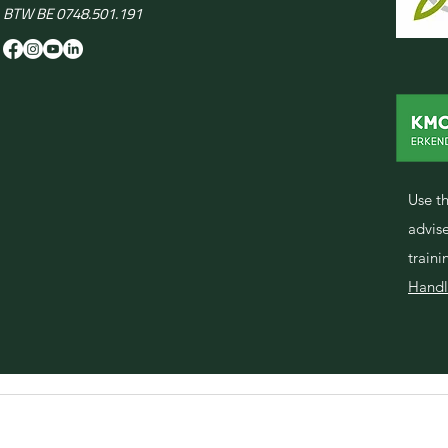
BTW BE 0748.501.191
Use t
advis
train
Handl
rivacy policy