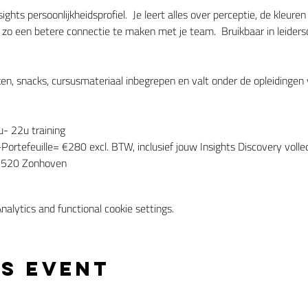
ghts persoonlijkheidsprofiel.  Je leert alles over perceptie, de kleuren
een betere connectie te maken met je team.  Bruikbaar in leiderschap
ken, snacks, cursusmateriaal inbegrepen en valt onder de opleidingen
u- 22u training
tefeuille= €280 excl. BTW, inclusief jouw Insights Discovery volledi
 3520 Zonhoven
alytics and functional cookie settings.
is event