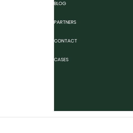
BLOG
PARTNERS
CONTACT
CASES
General conditions
|
Refund & shipping policy
|
P