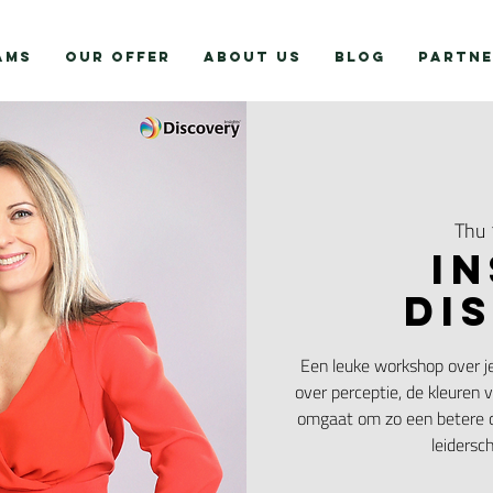
AMS
OUR OFFER
ABOUT US
BLOG
PARTNE
Thu
I
Di
Een leuke workshop over je I
over perceptie, de kleuren 
omgaat om zo een betere c
leidersch