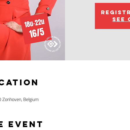
Regist
See 
ocation
0 Zonhoven, Belgium
e event