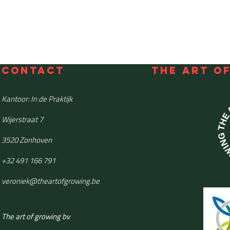
Contact
THE ART O
Kantoor: In de Praktijk
Wijerstraat 7
3520 Zonhoven
+32 491 166 791
veroniek@theartofgrowing.be
The art of growing bv