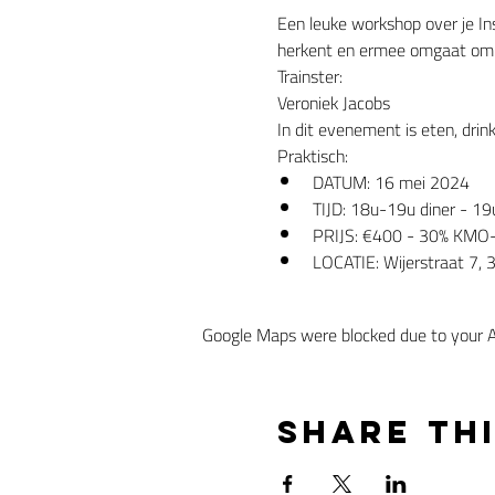
Een leuke workshop over je Insi
herkent en ermee omgaat om zo 
Trainster:
Veroniek Jacobs
In dit evenement is eten, drin
Praktisch:
DATUM: 16 mei 2024
TIJD: 18u-19u diner - 19
PRIJS: €400 - 30% KMO-Por
LOCATIE: Wijerstraat 7,
Google Maps were blocked due to your An
Share th