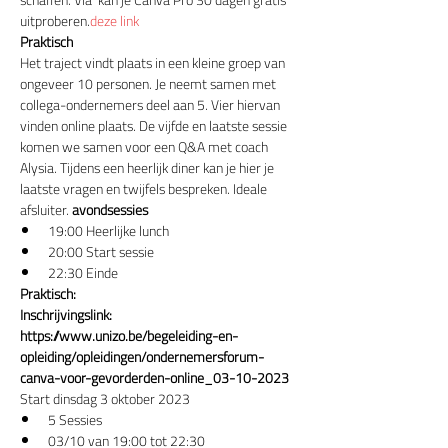
schaffen. Via 
 kan je Canva Pro 30 dagen gratis 
uitproberen.
deze link
Praktisch
Het traject vindt plaats in een kleine groep van 
ongeveer 10 personen. Je neemt samen met 
collega-ondernemers deel aan 5
. Vier hiervan 
vinden online plaats. De vijfde en laatste sessie 
komen we samen voor een Q&A met coach 
Alysia. Tijdens een heerlijk diner kan je hier je 
laatste vragen en twijfels bespreken. Ideale 
afsluiter.
 avondsessies
19:00 Heerlijke lunch
20:00 Start sessie
22:30 Einde
Praktisch:
Inschrijvingslink: 
https://www.unizo.be/begeleiding-en-
opleiding/opleidingen/ondernemersforum-
canva-voor-gevorderden-online_03-10-2023
Start dinsdag 3 oktober 2023
5 Sessies
03/10 van 19:00 tot 22:30