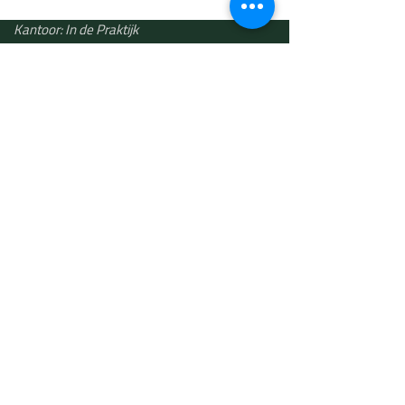
Kantoor: In de Praktijk
Wijerstraat 7
3520 Zonhoven
+32 491 166 791
veroniek@theartofgrowing.be
The art of growing bv
BTW BE 0748.501.191